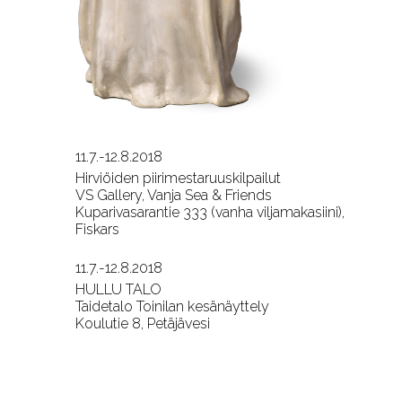
11.7.-12.8.2018
Hirviöiden piirimestaruuskilpailut
VS Gallery, Vanja Sea & Friends
Kuparivasarantie 333 (vanha viljamakasiini),
Fiskars
11.7.-12.8.2018
HULLU TALO
Taidetalo Toinilan kesänäyttely
Koulutie 8, Petäjävesi